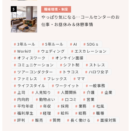
職場環境・制度
やっぱり気になる…コールセンターのお
仕事・お昼休み＆休憩事情
3年ルール
5年ルール
AI
SDGｓ
Workit!
ウェディング
エスカレーション
オフィスワーク
オンライン面接
コミュニケーション
シフト制
ストレス
ツアーコンダクター
トラコス
ハロワ女子
ファミレス
フレックス
ママ
ライフスタイル
ワークイット
一般事務
上司
人見知り
人間関係
介護
企業
内向的
動物占い
口コミ
営業
平均年収
年収
採用
業務
社風
福利厚生
経理
給料
総務
職種
評判
販売
質問
長く働ける
面接対策