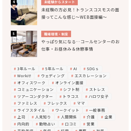
未経験からスタート
未経験の方必見！トランスコスモスの面
接ってこんな感じ～WEB面接編～
職場環境・制度
やっぱり気になる…コールセンターのお
仕事・お昼休み＆休憩事情
3年ルール
5年ルール
AI
SDGｓ
Workit!
ウェディング
エスカレーション
オフィスワーク
オンライン面接
コミュニケーション
シフト制
ストレス
ツアーコンダクター
トラコス
ハロワ女子
ファミレス
フレックス
ママ
ライフスタイル
ワークイット
一般事務
上司
人見知り
人間関係
介護
企業
内向的
動物占い
口コミ
営業
平均年収
年収
採用
業務
社風