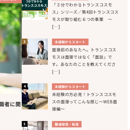
「３分でわかるトランスコスモ
ス」シリーズ／第4回トランスコス
モスが取り組む６つの事業 ～
[…]
未経験からスタート
面接前のあなたへ。トランスコス
モスは面接ではなく「面談」で
す。あなたのことを教えてくださ
[…]
未経験からスタート
未経験の方必見！トランスコスモ
スの面接ってこんな感じ～WEB面
職者に聞
接編～
職場環境・制度