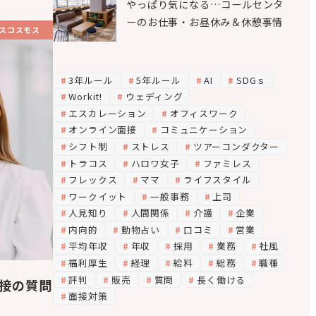
やっぱり気になる…コールセンタ
ーのお仕事・お昼休み＆休憩事情
スコスモス
3年ルール
5年ルール
AI
SDGｓ
Workit!
ウェディング
エスカレーション
オフィスワーク
オンライン面接
コミュニケーション
シフト制
ストレス
ツアーコンダクター
トラコス
ハロワ女子
ファミレス
フレックス
ママ
ライフスタイル
ワークイット
一般事務
上司
人見知り
人間関係
介護
企業
内向的
動物占い
口コミ
営業
平均年収
年収
採用
業務
社風
福利厚生
経理
給料
総務
職種
評判
販売
質問
長く働ける
接の質問
面接対策