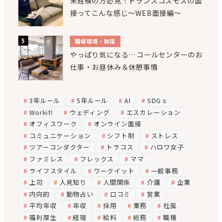
未経験の方必見！トランスコスモスの面
接ってこんな感じ～WEB面接編～
職場環境・制度
やっぱり気になる…コールセンターのお
仕事・お昼休み＆休憩事情
3年ルール
5年ルール
AI
SDGｓ
Workit!
ウェディング
エスカレーション
オフィスワーク
オンライン面接
コミュニケーション
シフト制
ストレス
ツアーコンダクター
トラコス
ハロワ女子
ファミレス
フレックス
ママ
ライフスタイル
ワークイット
一般事務
上司
人見知り
人間関係
介護
企業
内向的
動物占い
口コミ
営業
平均年収
年収
採用
業務
社風
福利厚生
経理
給料
総務
職種