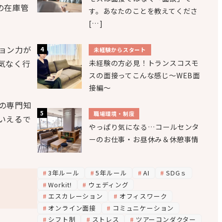
の在庫管
す。あなたのことを教えてくださ
[…]
ョン力が
未経験からスタート
気なく行
未経験の方必見！トランスコスモ
スの面接ってこんな感じ～WEB面
接編～
の専門知
職場環境・制度
いえるで
やっぱり気になる…コールセンタ
ーのお仕事・お昼休み＆休憩事情
3年ルール
5年ルール
AI
SDGｓ
Workit!
ウェディング
エスカレーション
オフィスワーク
オンライン面接
コミュニケーション
シフト制
ストレス
ツアーコンダクター