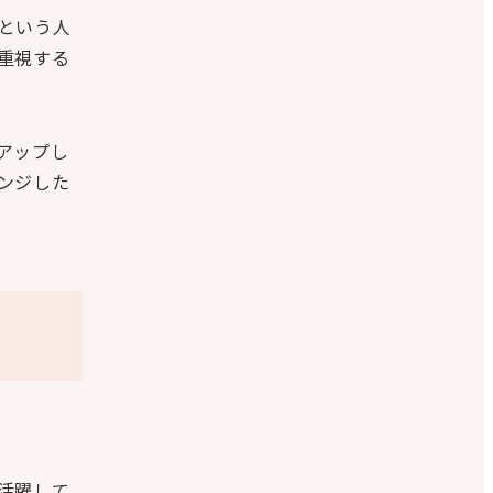
という人
重視する
アップし
ンジした
活躍して