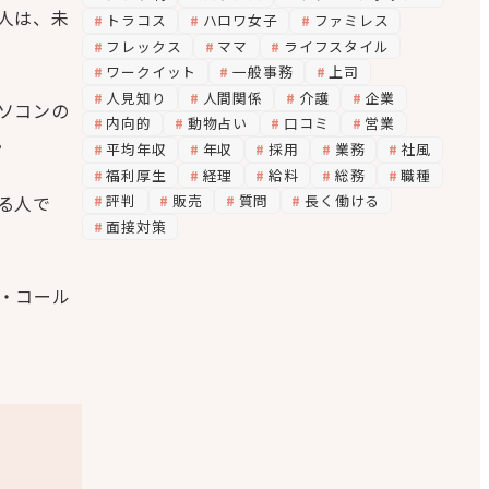
人は、未
トラコス
ハロワ女子
ファミレス
フレックス
ママ
ライフスタイル
ワークイット
一般事務
上司
人見知り
人間関係
介護
企業
ソコンの
内向的
動物占い
口コミ
営業
。
平均年収
年収
採用
業務
社風
福利厚生
経理
給料
総務
職種
る人で
評判
販売
質問
長く働ける
面接対策
・コール