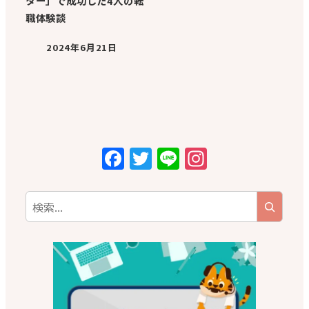
ター」で成功した4人の転
職体験談
2024年6月21日
F
T
Li
In
a
w
n
st
c
it
e
a
e
te
g
b
r
r
o
a
o
m