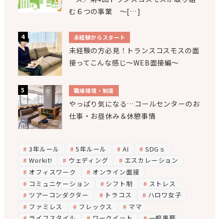
む６つの事業 ～[…]
未経験からスタート
未経験の方必見！トランスコスモスの面
接ってこんな感じ～WEB面接編～
職場環境・制度
やっぱり気になる…コールセンターのお
仕事・お昼休み＆休憩事情
3年ルール
5年ルール
AI
SDGｓ
Workit!
ウェディング
エスカレーション
オフィスワーク
オンライン面接
コミュニケーション
シフト制
ストレス
ツアーコンダクター
トラコス
ハロワ女子
ファミレス
フレックス
ママ
ライフスタイル
ワークイット
一般事務