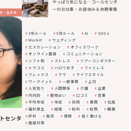
やっぱり気になる…コールセンタ
ーのお仕事・お昼休み＆休憩事情
方・生き方
3年ルール
5年ルール
AI
SDGｓ
Workit!
ウェディング
エスカレーション
オフィスワーク
オンライン面接
コミュニケーション
シフト制
ストレス
ツアーコンダクター
トラコス
ハロワ女子
ファミレス
フレックス
ママ
ライフスタイル
ワークイット
一般事務
上司
人見知り
人間関係
介護
企業
内向的
動物占い
口コミ
営業
平均年収
年収
採用
業務
社風
福利厚生
経理
給料
総務
職種
評判
販売
質問
長く働ける
トセンタ
面接対策