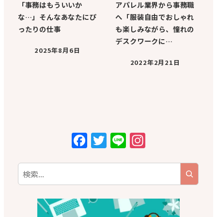
「事務はもういいか
アパレル業界から事務職
な…」そんなあなたにぴ
へ「服装自由でおしゃれ
ったりの仕事
も楽しみながら、憧れの
デスクワークに…
2025年8月6日
2022年2月21日
F
T
Li
In
a
w
n
st
c
it
e
a
e
te
g
b
r
r