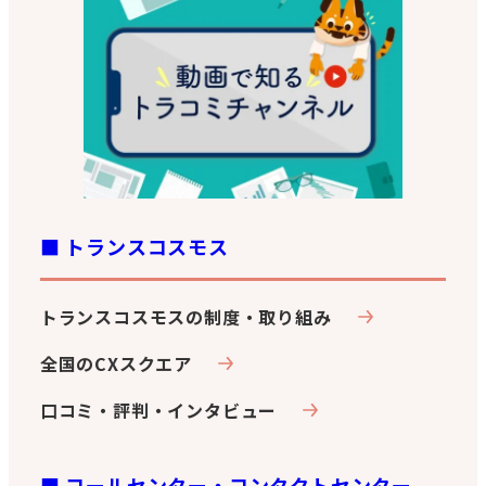
o
a
o
m
k
■ トランスコスモス
トランスコスモスの制度・取り組み
全国のCXスクエア
口コミ・評判・インタビュー
■ コールセンター・コンタクトセンター