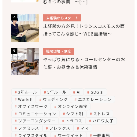
む６つの事業 ～[…]
未経験からスタート
未経験の方必見！トランスコスモスの面
接ってこんな感じ～WEB面接編～
職場環境・制度
やっぱり気になる…コールセンターのお
仕事・お昼休み＆休憩事情
3年ルール
5年ルール
AI
SDGｓ
Workit!
ウェディング
エスカレーション
オフィスワーク
オンライン面接
コミュニケーション
シフト制
ストレス
ツアーコンダクター
トラコス
ハロワ女子
ファミレス
フレックス
ママ
ライフスタイル
ワークイット
一般事務