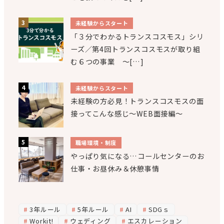
未経験からスタート
「３分でわかるトランスコスモス」シリ
ーズ／第4回トランスコスモスが取り組
む６つの事業 ～[…]
未経験からスタート
未経験の方必見！トランスコスモスの面
接ってこんな感じ～WEB面接編～
職場環境・制度
やっぱり気になる…コールセンターのお
仕事・お昼休み＆休憩事情
3年ルール
5年ルール
AI
SDGｓ
Workit!
ウェディング
エスカレーション