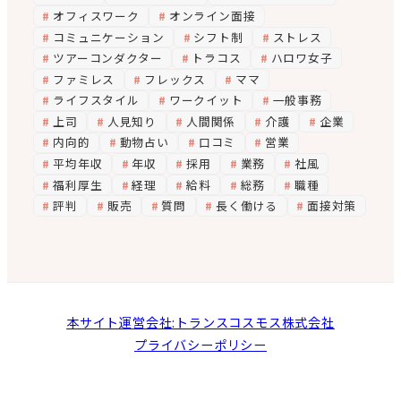
オフィスワーク
オンライン面接
コミュニケーション
シフト制
ストレス
ツアーコンダクター
トラコス
ハロワ女子
ファミレス
フレックス
ママ
ライフスタイル
ワークイット
一般事務
上司
人見知り
人間関係
介護
企業
内向的
動物占い
口コミ
営業
平均年収
年収
採用
業務
社風
福利厚生
経理
給料
総務
職種
評判
販売
質問
長く働ける
面接対策
本サイト運営会社:トランスコスモス株式会社
プライバシーポリシー