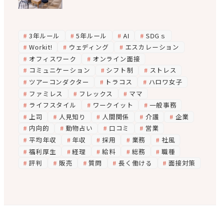
3年ルール
5年ルール
AI
SDGｓ
Workit!
ウェディング
エスカレーション
オフィスワーク
オンライン面接
コミュニケーション
シフト制
ストレス
ツアーコンダクター
トラコス
ハロワ女子
ファミレス
フレックス
ママ
ライフスタイル
ワークイット
一般事務
上司
人見知り
人間関係
介護
企業
内向的
動物占い
口コミ
営業
平均年収
年収
採用
業務
社風
福利厚生
経理
給料
総務
職種
評判
販売
質問
長く働ける
面接対策