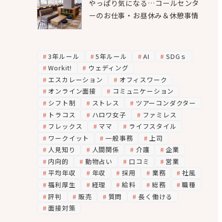
やっぱり気になる…コールセンタ
ーのお仕事・お昼休み＆休憩事情
3年ルール
5年ルール
AI
SDGｓ
Workit!
ウェディング
エスカレーション
オフィスワーク
オンライン面接
コミュニケーション
シフト制
ストレス
ツアーコンダクター
トラコス
ハロワ女子
ファミレス
フレックス
ママ
ライフスタイル
ワークイット
一般事務
上司
人見知り
人間関係
介護
企業
内向的
動物占い
口コミ
営業
平均年収
年収
採用
業務
社風
福利厚生
経理
給料
総務
職種
評判
販売
質問
長く働ける
面接対策