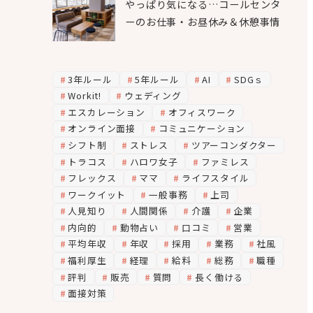
やっぱり気になる…コールセンタ
ーのお仕事・お昼休み＆休憩事情
3年ルール
5年ルール
AI
SDGｓ
Workit!
ウェディング
エスカレーション
オフィスワーク
オンライン面接
コミュニケーション
シフト制
ストレス
ツアーコンダクター
トラコス
ハロワ女子
ファミレス
フレックス
ママ
ライフスタイル
ワークイット
一般事務
上司
人見知り
人間関係
介護
企業
内向的
動物占い
口コミ
営業
平均年収
年収
採用
業務
社風
福利厚生
経理
給料
総務
職種
評判
販売
質問
長く働ける
面接対策