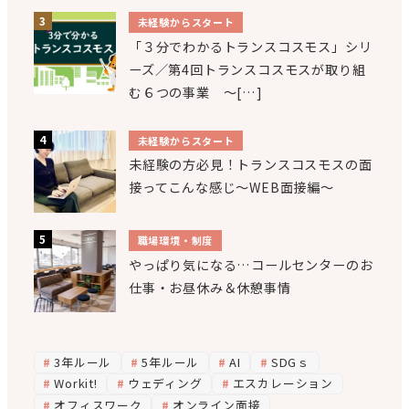
未経験からスタート
「３分でわかるトランスコスモス」シリ
ーズ／第4回トランスコスモスが取り組
む６つの事業 ～[…]
未経験からスタート
未経験の方必見！トランスコスモスの面
接ってこんな感じ～WEB面接編～
職場環境・制度
やっぱり気になる…コールセンターのお
仕事・お昼休み＆休憩事情
3年ルール
5年ルール
AI
SDGｓ
Workit!
ウェディング
エスカレーション
オフィスワーク
オンライン面接