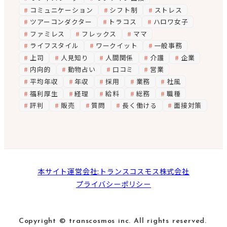
コミュニケーション
シフト制
ストレス
ツアーコンダクター
トラコス
ハロワ女子
ファミレス
フレックス
ママ
ライフスタイル
ワークイット
一般事務
上司
人見知り
人間関係
介護
企業
内向的
動物占い
口コミ
営業
平均年収
年収
採用
業務
社風
福利厚生
経理
給料
総務
職種
評判
販売
質問
長く働ける
面接対策
本サイト運営会社:トランスコスモス株式会社
プライバシーポリシー
Copyright © transcosmos inc. All rights reserved.