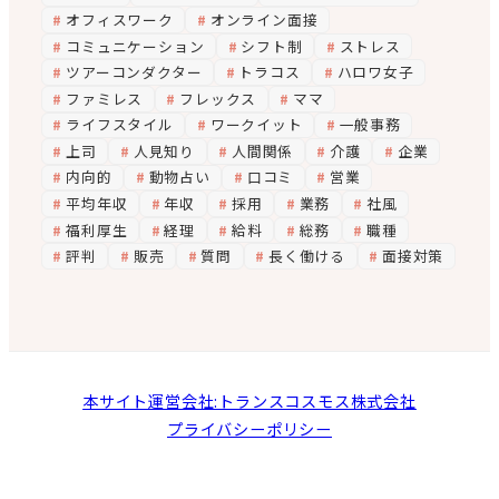
オフィスワーク
オンライン面接
コミュニケーション
シフト制
ストレス
ツアーコンダクター
トラコス
ハロワ女子
ファミレス
フレックス
ママ
ライフスタイル
ワークイット
一般事務
上司
人見知り
人間関係
介護
企業
内向的
動物占い
口コミ
営業
平均年収
年収
採用
業務
社風
福利厚生
経理
給料
総務
職種
評判
販売
質問
長く働ける
面接対策
本サイト運営会社:トランスコスモス株式会社
プライバシーポリシー