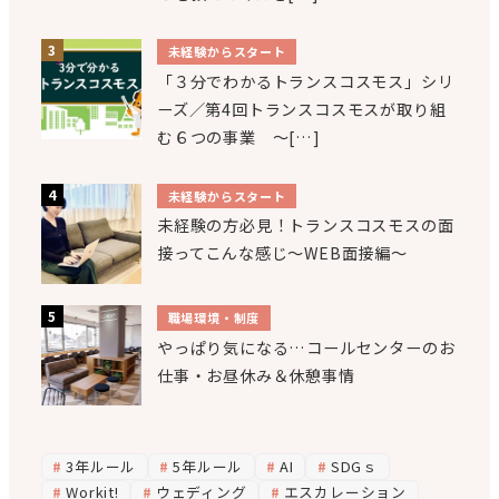
未経験からスタート
「３分でわかるトランスコスモス」シリ
ーズ／第4回トランスコスモスが取り組
む６つの事業 ～[…]
未経験からスタート
未経験の方必見！トランスコスモスの面
接ってこんな感じ～WEB面接編～
職場環境・制度
やっぱり気になる…コールセンターのお
仕事・お昼休み＆休憩事情
3年ルール
5年ルール
AI
SDGｓ
Workit!
ウェディング
エスカレーション