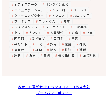
オフィスワーク
オンライン面接
コミュニケーション
シフト制
ストレス
ツアーコンダクター
トラコス
ハロワ女子
ファミレス
フレックス
ママ
ライフスタイル
ワークイット
一般事務
上司
人見知り
人間関係
介護
企業
内向的
動物占い
口コミ
営業
平均年収
年収
採用
業務
社風
福利厚生
経理
給料
総務
職種
評判
販売
質問
長く働ける
面接対策
本サイト運営会社:トランスコスモス株式会社
プライバシーポリシー