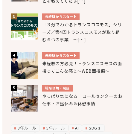
とを教えてくださ[…]
未経験からスタート
「３分でわかるトランスコスモス」シリ
ーズ／第4回トランスコスモスが取り組
む６つの事業 ～[…]
未経験からスタート
未経験の方必見！トランスコスモスの面
接ってこんな感じ～WEB面接編～
職場環境・制度
やっぱり気になる…コールセンターのお
仕事・お昼休み＆休憩事情
3年ルール
5年ルール
AI
SDGｓ