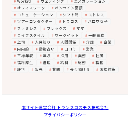
Workit!
ウェディング
エスカレーション
オフィスワーク
オンライン面接
コミュニケーション
シフト制
ストレス
ツアーコンダクター
トラコス
ハロワ女子
ファミレス
フレックス
ママ
ライフスタイル
ワークイット
一般事務
上司
人見知り
人間関係
介護
企業
内向的
動物占い
口コミ
営業
平均年収
年収
採用
業務
社風
福利厚生
経理
給料
総務
職種
評判
販売
質問
長く働ける
面接対策
本サイト運営会社:トランスコスモス株式会社
プライバシーポリシー