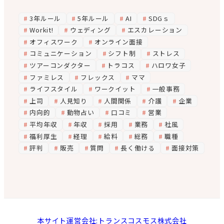
3年ルール
5年ルール
AI
SDGｓ
Workit!
ウェディング
エスカレーション
オフィスワーク
オンライン面接
コミュニケーション
シフト制
ストレス
ツアーコンダクター
トラコス
ハロワ女子
ファミレス
フレックス
ママ
ライフスタイル
ワークイット
一般事務
上司
人見知り
人間関係
介護
企業
内向的
動物占い
口コミ
営業
平均年収
年収
採用
業務
社風
福利厚生
経理
給料
総務
職種
評判
販売
質問
長く働ける
面接対策
本サイト運営会社:トランスコスモス株式会社