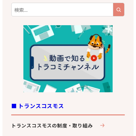
c
it
e
a
o
e
te
g
o
b
r
r
k
o
a
o
m
k
■ トランスコスモス
トランスコスモスの制度・取り組み